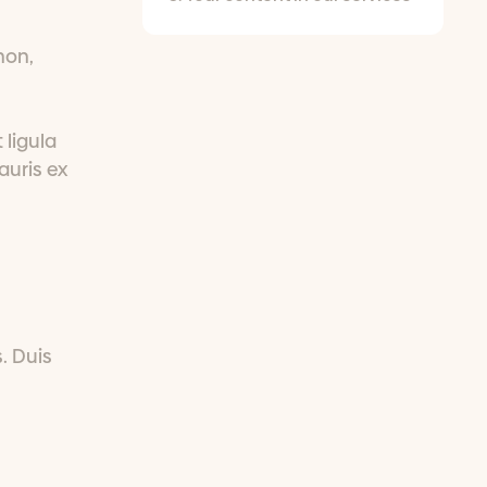
non,
 ligula
auris ex
. Duis