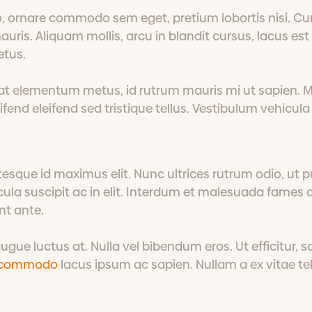
to, ornare commodo sem eget, pretium lobortis nisi. Cu
uris. Aliquam mollis, arcu in blandit cursus, lacus est
etus.
at elementum metus, id rutrum mauris mi ut sapien. M
ifend eleifend sed tristique tellus. Vestibulum vehicula 
esque id maximus elit. Nunc ultrices rutrum odio, ut p
icula suscipit ac in elit. Interdum et malesuada fames 
nt ante.
ugue luctus at. Nulla vel bibendum eros. Ut efficitur, 
 commodo
lacus ipsum ac sapien. Nullam a ex vitae te