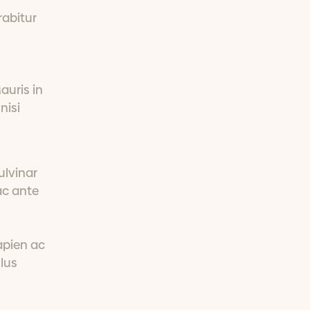
rabitur
auris in
nisi
ulvinar
ac ante
sapien ac
llus