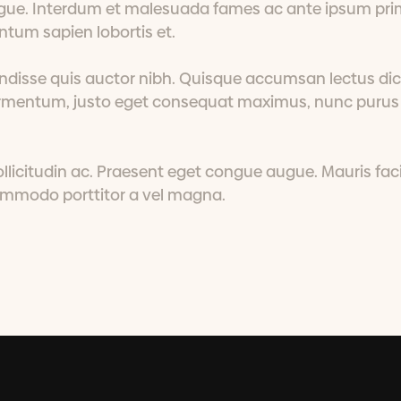
ngue. Interdum et malesuada fames ac ante ipsum prim
tum sapien lobortis et.
pendisse quis auctor nibh. Quisque accumsan lectus di
fermentum, justo eget consequat maximus, nunc purus
ollicitudin ac. Praesent eget congue augue. Mauris facil
commodo porttitor a vel magna.