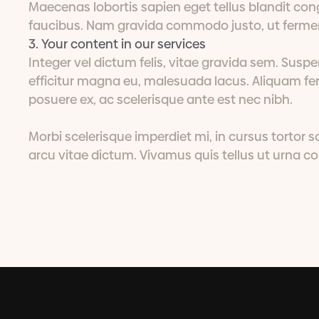
Maecenas lobortis sapien eget tellus blandit co
faucibus. Nam gravida commodo justo, ut fermen
3. Your content in our services
Integer vel dictum felis, vitae gravida sem. Sus
efficitur magna eu, malesuada lacus. Aliquam 
posuere ex, ac scelerisque ante est nec nibh.
Morbi scelerisque imperdiet mi, in cursus tortor s
arcu vitae dictum. Vivamus quis tellus ut urna 